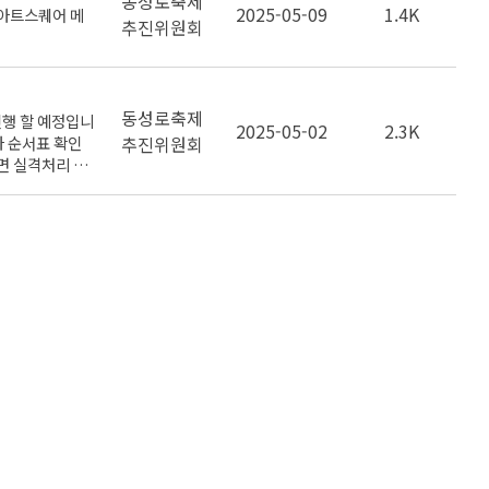
동성로축제
2025-05-09
1.4K
8아트스퀘어 메
추진위원회
동성로축제
진행 할 예정입니
2025-05-02
2.3K
자 순서표 확인
추진위원회
면 실격처리 됩